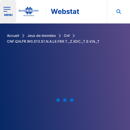
Webstat
Ouvrir le menu de navigation
MENU
Rechercher dans les données de la Banque de France
Accueil
Jeux de données
Cnf
CNF.Q.N.FR.W0.S13.S1.N.A.LE.F89.T._Z.XDC._T.S.V.N._T