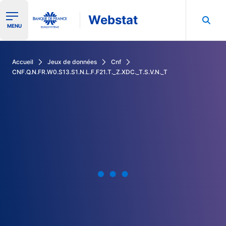
Webstat
Ouvrir le menu de navigation
MENU
Rechercher dans les données de la Banque de France
Accueil
Jeux de données
Cnf
CNF.Q.N.FR.W0.S13.S1.N.L.F.F21.T._Z.XDC._T.S.V.N._T