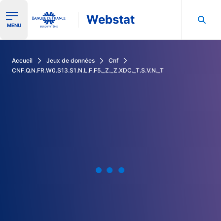
Webstat
Ouvrir le menu de navigation
MENU
Rechercher dans les données de la Banque de France
Accueil
Jeux de données
Cnf
CNF.Q.N.FR.W0.S13.S1.N.L.F.F5._Z._Z.XDC._T.S.V.N._T