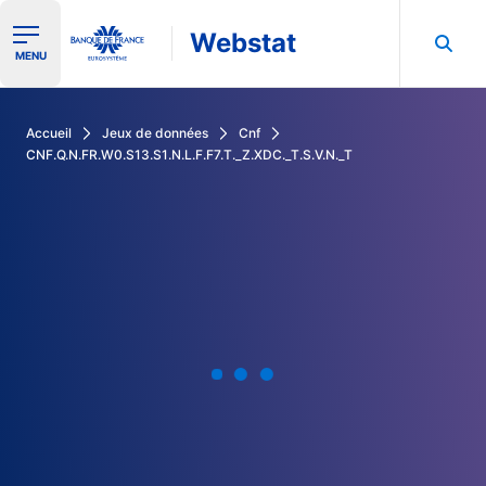
Webstat
Ouvrir le menu de navigation
MENU
Rechercher dans les données de la Banque de France
Accueil
Jeux de données
Cnf
CNF.Q.N.FR.W0.S13.S1.N.L.F.F7.T._Z.XDC._T.S.V.N._T