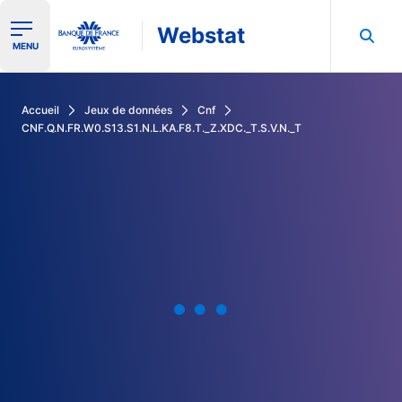
Webstat
Ouvrir le menu de navigation
MENU
Rechercher dans les données de la Banque de France
Accueil
Jeux de données
Cnf
CNF.Q.N.FR.W0.S13.S1.N.L.KA.F8.T._Z.XDC._T.S.V.N._T