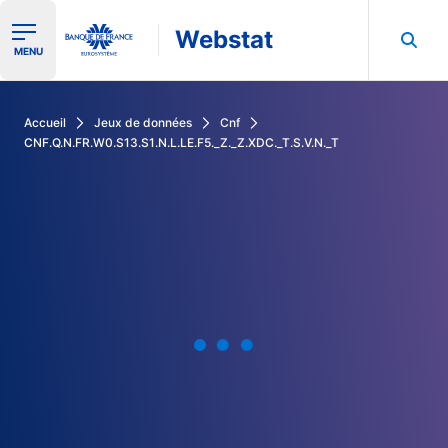
Webstat
Ouvrir le menu de navigation
MENU
Rechercher dans les données de la Banque de France
Accueil
Jeux de données
Cnf
CNF.Q.N.FR.W0.S13.S1.N.L.LE.F5._Z._Z.XDC._T.S.V.N._T