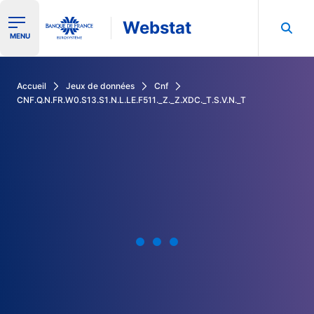
Webstat
Ouvrir le menu de navigation
MENU
Rechercher dans les données de la Banque de France
Accueil
Jeux de données
Cnf
CNF.Q.N.FR.W0.S13.S1.N.L.LE.F511._Z._Z.XDC._T.S.V.N._T