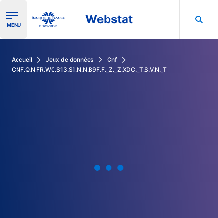
Webstat
Ouvrir le menu de navigation
MENU
Rechercher dans les données de la Banque de France
Accueil
Jeux de données
Cnf
CNF.Q.N.FR.W0.S13.S1.N.N.B9F.F._Z._Z.XDC._T.S.V.N._T