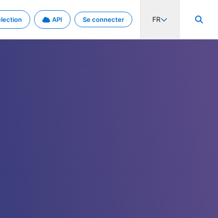
FR
lection
API
Se connecter
activité internationale et les taux. Découvrez le projet en détail.
nées et de métadonnées.
.