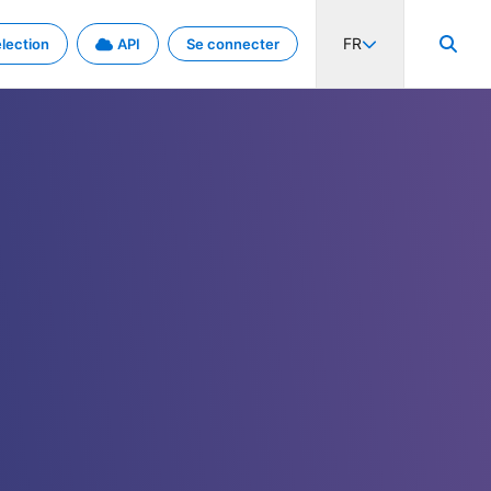
FR
lection
API
Se connecter
activité internationale et les taux. Découvrez le projet en détail.
nées et de métadonnées.
.