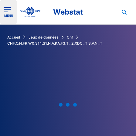
Webstat
Ouvrir le menu de navigation
MENU
Rechercher dans les données de la Banque de France
Accueil
Jeux de données
Cnf
CNF.Q.N.FR.W0.S14.S1.N.A.KA.F3.T._Z.XDC._T.S.V.N._T