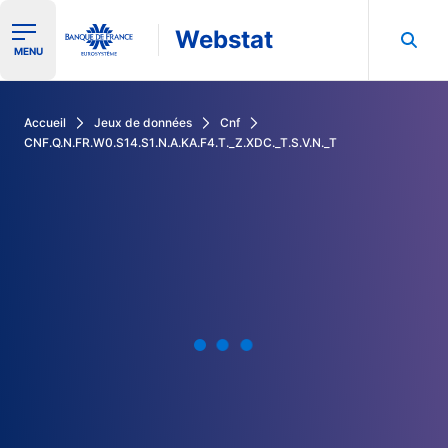
Webstat
Ouvrir le menu de navigation
MENU
Rechercher dans les données de la Banque de France
Accueil
Jeux de données
Cnf
CNF.Q.N.FR.W0.S14.S1.N.A.KA.F4.T._Z.XDC._T.S.V.N._T