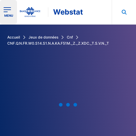
Webstat
Ouvrir le menu de navigation
MENU
Rechercher dans les données de la Banque de France
Accueil
Jeux de données
Cnf
CNF.Q.N.FR.W0.S14.S1.N.A.KA.F51M._Z._Z.XDC._T.S.V.N._T