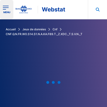
Webstat
Ouvrir le menu de navigation
MENU
Rechercher dans les données de la Banque de France
Accueil
Jeux de données
Cnf
CNF.Q.N.FR.W0.S14.S1.N.A.KA.F89.T._Z.XDC._T.S.V.N._T