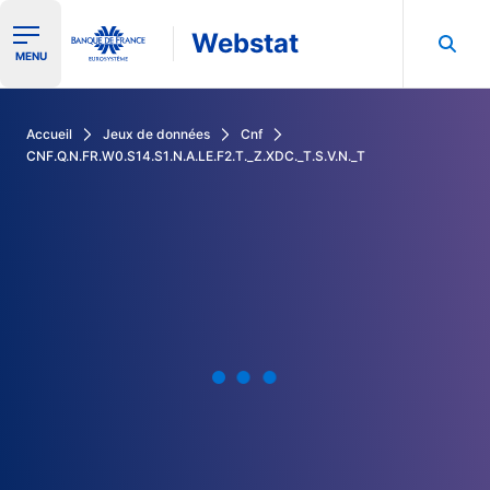
Webstat
Ouvrir le menu de navigation
MENU
Rechercher dans les données de la Banque de France
Accueil
Jeux de données
Cnf
CNF.Q.N.FR.W0.S14.S1.N.A.LE.F2.T._Z.XDC._T.S.V.N._T