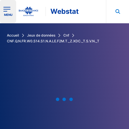
Webstat
Ouvrir le menu de navigation
MENU
Rechercher dans les données de la Banque de France
Accueil
Jeux de données
Cnf
CNF.Q.N.FR.W0.S14.S1.N.A.LE.F2M.T._Z.XDC._T.S.V.N._T