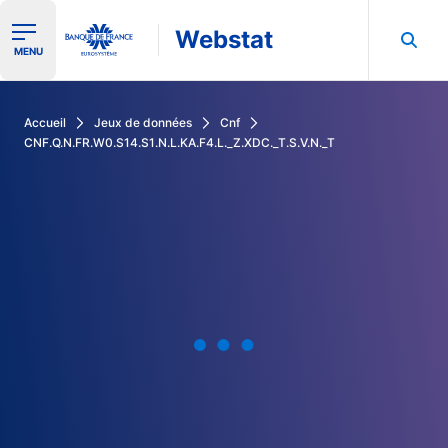
Webstat
Ouvrir le menu de navigation
MENU
Rechercher dans les données de la Banque de France
Accueil
Jeux de données
Cnf
CNF.Q.N.FR.W0.S14.S1.N.L.KA.F4.L._Z.XDC._T.S.V.N._T