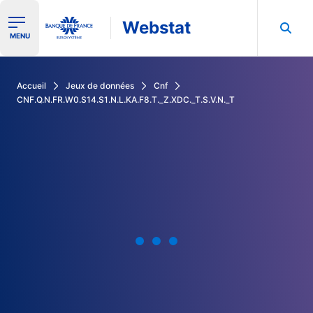
Webstat
Ouvrir le menu de navigation
MENU
Rechercher dans les données de la Banque de France
Accueil
Jeux de données
Cnf
CNF.Q.N.FR.W0.S14.S1.N.L.KA.F8.T._Z.XDC._T.S.V.N._T