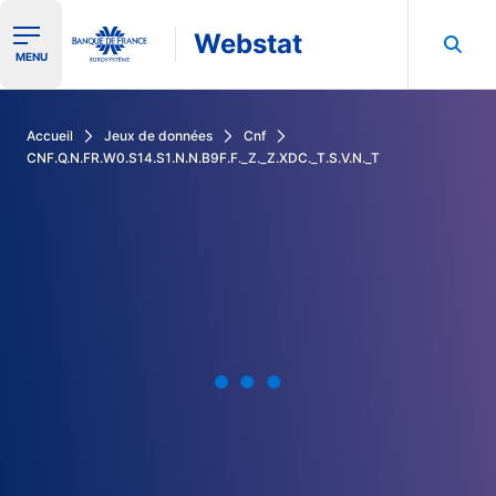
Webstat
Ouvrir le menu de navigation
MENU
Rechercher dans les données de la Banque de France
Accueil
Jeux de données
Cnf
CNF.Q.N.FR.W0.S14.S1.N.N.B9F.F._Z._Z.XDC._T.S.V.N._T