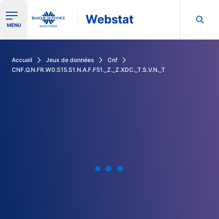
Webstat
Ouvrir le menu de navigation
MENU
Rechercher dans les données de la Banque de France
Accueil
Jeux de données
Cnf
CNF.Q.N.FR.W0.S15.S1.N.A.F.F51._Z._Z.XDC._T.S.V.N._T