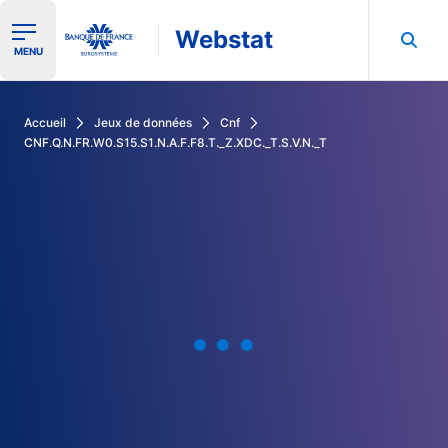
Webstat
Ouvrir le menu de navigation
MENU
Rechercher dans les données de la Banque de France
Accueil
Jeux de données
Cnf
CNF.Q.N.FR.W0.S15.S1.N.A.F.F8.T._Z.XDC._T.S.V.N._T