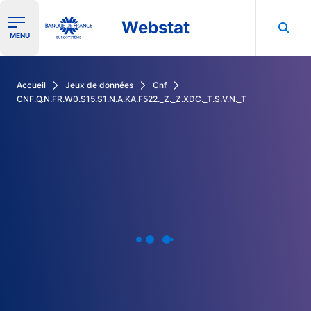
Webstat
Ouvrir le menu de navigation
MENU
Rechercher dans les données de la Banque de France
Accueil
Jeux de données
Cnf
CNF.Q.N.FR.W0.S15.S1.N.A.KA.F522._Z._Z.XDC._T.S.V.N._T