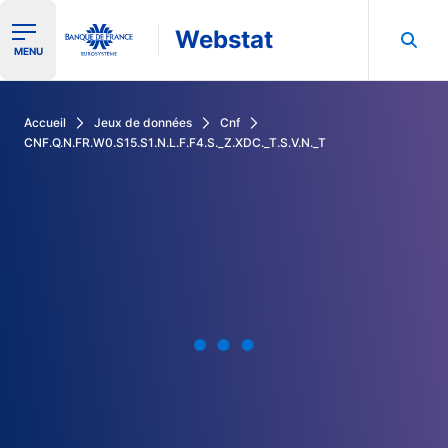
Webstat
Ouvrir le menu de navigation
MENU
Rechercher dans les données de la Banque de France
Accueil
Jeux de données
Cnf
CNF.Q.N.FR.W0.S15.S1.N.L.F.F4.S._Z.XDC._T.S.V.N._T