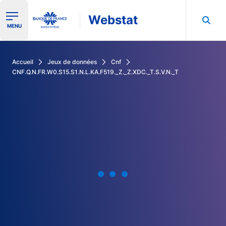
Webstat
Ouvrir le menu de navigation
MENU
Rechercher dans les données de la Banque de France
Accueil
Jeux de données
Cnf
CNF.Q.N.FR.W0.S15.S1.N.L.KA.F519._Z._Z.XDC._T.S.V.N._T