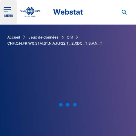
Webstat
Ouvrir le menu de navigation
MENU
Rechercher dans les données de la Banque de France
Accueil
Jeux de données
Cnf
CNF.Q.N.FR.W0.S1M.S1.N.A.F.F22.T._Z.XDC._T.S.V.N._T