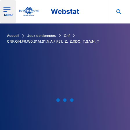
Webstat
Ouvrir le menu de navigation
MENU
Rechercher dans les données de la Banque de France
Accueil
Jeux de données
Cnf
CNF.Q.N.FR.W0.S1M.S1.N.A.F.F51._Z._Z.XDC._T.S.V.N._T