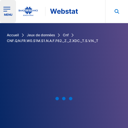
Webstat
Ouvrir le menu de navigation
MENU
Rechercher dans les données de la Banque de France
Accueil
Jeux de données
Cnf
CNF.Q.N.FR.W0.S1M.S1.N.A.F.F62._Z._Z.XDC._T.S.V.N._T