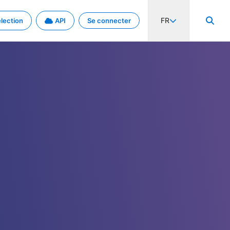
FR
lection
API
Se connecter
activité internationale et les taux. Découvrez le projet en détail.
nées et de métadonnées.
.