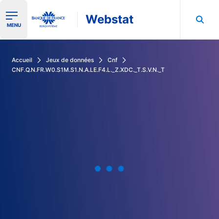
Webstat
Ouvrir le menu de navigation
MENU
Rechercher dans les données de la Banque de France
Accueil
Jeux de données
Cnf
CNF.Q.N.FR.W0.S1M.S1.N.A.LE.F4.L._Z.XDC._T.S.V.N._T