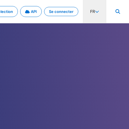
FR
lection
API
Se connecter
activité internationale et les taux. Découvrez le projet en détail.
nées et de métadonnées.
.