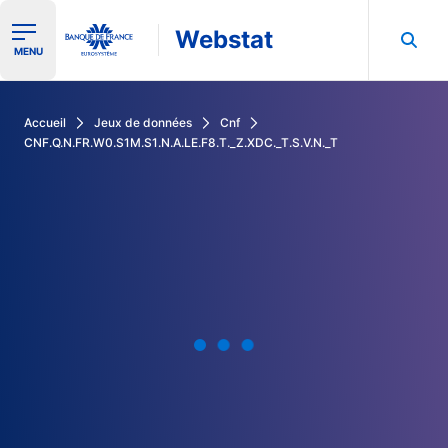
Webstat
Ouvrir le menu de navigation
MENU
Rechercher dans les données de la Banque de France
Accueil
Jeux de données
Cnf
CNF.Q.N.FR.W0.S1M.S1.N.A.LE.F8.T._Z.XDC._T.S.V.N._T