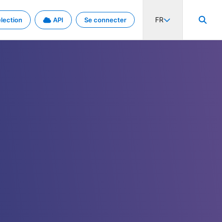
FR
lection
API
Se connecter
activité internationale et les taux. Découvrez le projet en détail.
nées et de métadonnées.
.