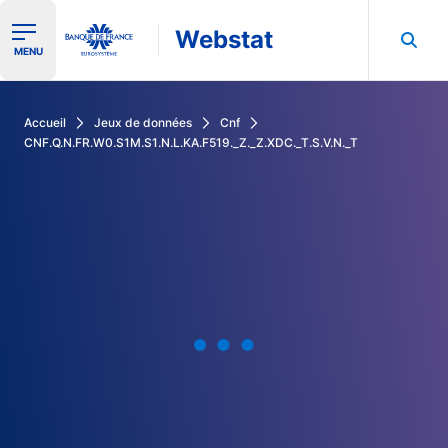
Webstat
Ouvrir le menu de navigation
MENU
Rechercher dans les données de la Banque de France
Accueil
Jeux de données
Cnf
CNF.Q.N.FR.W0.S1M.S1.N.L.KA.F519._Z._Z.XDC._T.S.V.N._T