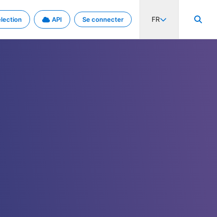
FR
lection
API
Se connecter
activité internationale et les taux. Découvrez le projet en détail.
nées et de métadonnées.
.