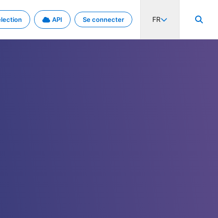
FR
lection
API
Se connecter
activité internationale et les taux. Découvrez le projet en détail.
nées et de métadonnées.
.