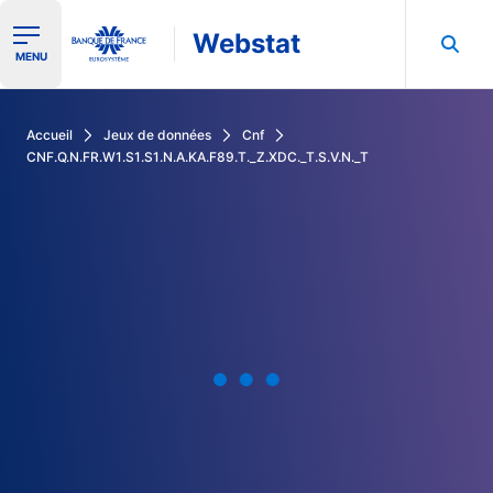
Webstat
Ouvrir le menu de navigation
MENU
Rechercher dans les données de la Banque de France
Accueil
Jeux de données
Cnf
CNF.Q.N.FR.W1.S1.S1.N.A.KA.F89.T._Z.XDC._T.S.V.N._T