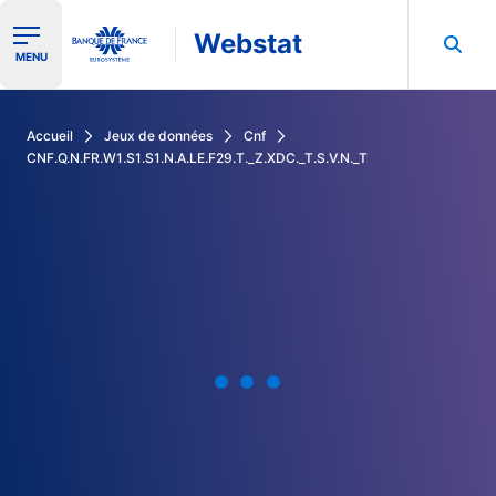
Webstat
Ouvrir le menu de navigation
MENU
Rechercher dans les données de la Banque de France
Accueil
Jeux de données
Cnf
CNF.Q.N.FR.W1.S1.S1.N.A.LE.F29.T._Z.XDC._T.S.V.N._T