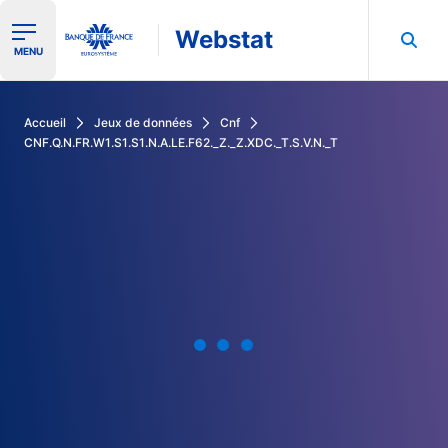
Webstat
Ouvrir le menu de navigation
MENU
Rechercher dans les données de la Banque de France
Accueil
Jeux de données
Cnf
CNF.Q.N.FR.W1.S1.S1.N.A.LE.F62._Z._Z.XDC._T.S.V.N._T