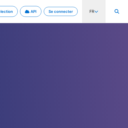
FR
lection
API
Se connecter
activité internationale et les taux. Découvrez le projet en détail.
nées et de métadonnées.
.