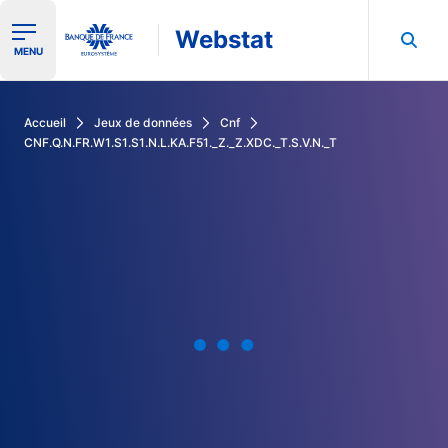
Webstat
Ouvrir le menu de navigation
MENU
Rechercher dans les données de la Banque de France
Accueil
Jeux de données
Cnf
CNF.Q.N.FR.W1.S1.S1.N.L.KA.F51._Z._Z.XDC._T.S.V.N._T