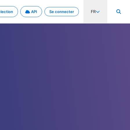
FR
lection
API
Se connecter
activité internationale et les taux. Découvrez le projet en détail.
nées et de métadonnées.
.