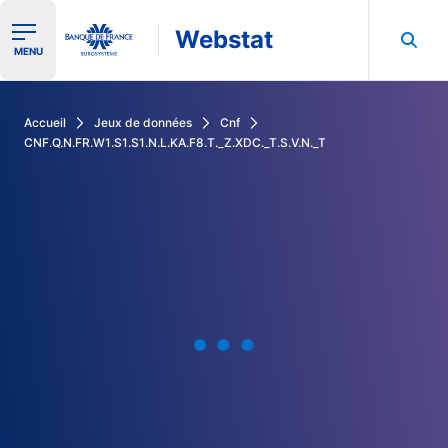
Webstat
Ouvrir le menu de navigation
MENU
Rechercher dans les données de la Banque de France
Accueil
Jeux de données
Cnf
CNF.Q.N.FR.W1.S1.S1.N.L.KA.F8.T._Z.XDC._T.S.V.N._T