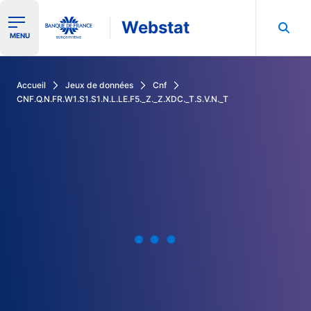
Webstat
Ouvrir le menu de navigation
MENU
Rechercher dans les données de la Banque de France
Accueil
Jeux de données
Cnf
CNF.Q.N.FR.W1.S1.S1.N.L.LE.F5._Z._Z.XDC._T.S.V.N._T