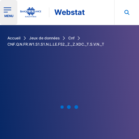
Webstat
Ouvrir le menu de navigation
MENU
Rechercher dans les données de la Banque de France
Accueil
Jeux de données
Cnf
CNF.Q.N.FR.W1.S1.S1.N.L.LE.F52._Z._Z.XDC._T.S.V.N._T