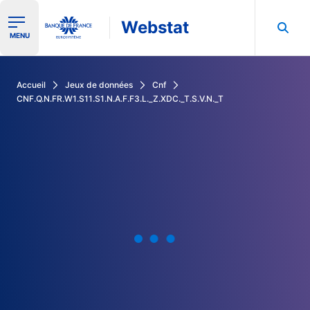
Webstat
Ouvrir le menu de navigation
MENU
Rechercher dans les données de la Banque de France
Accueil
Jeux de données
Cnf
CNF.Q.N.FR.W1.S11.S1.N.A.F.F3.L._Z.XDC._T.S.V.N._T