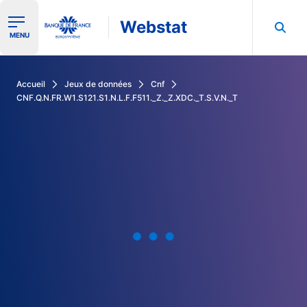
Webstat
Ouvrir le menu de navigation
MENU
Rechercher dans les données de la Banque de France
Accueil
Jeux de données
Cnf
CNF.Q.N.FR.W1.S121.S1.N.L.F.F511._Z._Z.XDC._T.S.V.N._T