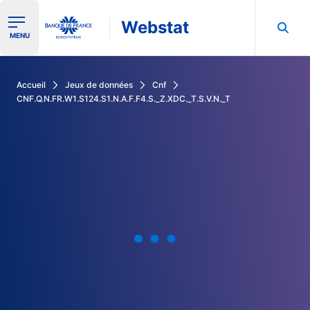
Webstat
Ouvrir le menu de navigation
MENU
Rechercher dans les données de la Banque de France
Accueil
Jeux de données
Cnf
CNF.Q.N.FR.W1.S124.S1.N.A.F.F4.S._Z.XDC._T.S.V.N._T