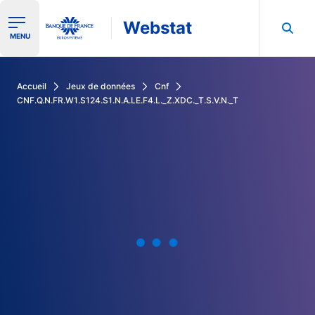
Webstat
Ouvrir le menu de navigation
MENU
Rechercher dans les données de la Banque de France
Accueil
Jeux de données
Cnf
CNF.Q.N.FR.W1.S124.S1.N.A.LE.F4.L._Z.XDC._T.S.V.N._T