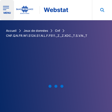
Webstat
Ouvrir le menu de navigation
MENU
Rechercher dans les données de la Banque de France
Accueil
Jeux de données
Cnf
CNF.Q.N.FR.W1.S124.S1.N.L.F.F511._Z._Z.XDC._T.S.V.N._T