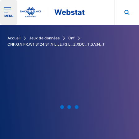
Webstat
Ouvrir le menu de navigation
MENU
Rechercher dans les données de la Banque de France
Accueil
Jeux de données
Cnf
CNF.Q.N.FR.W1.S124.S1.N.L.LE.F3.L._Z.XDC._T.S.V.N._T